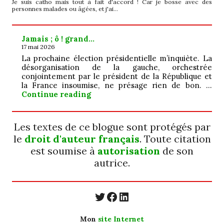
Je suis catho mais tout à fait d'accord ! Car je bosse avec des
personnes malades ou âgées, et j'ai…
Jamais ; ô ! grand…
17 mai 2026
La prochaine élection présidentielle m’inquiète. La
désorganisation de la gauche, orchestrée
conjointement par le président de la République et
la France insoumise, ne présage rien de bon. …
Jamais ; ô ! grand…
Continue reading
Les textes de ce blogue sont protégés par
le
droit d'auteur français
. Toute citation
est soumise à
autorisation
de son
autrice.
https://twitter.com/
https://www.faceb
https://www.linkedin.com/in/cecyle-jung-cyjung/
Mon
site Internet