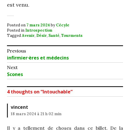
est venu.
Posted on
7 mars 2024
by
Cécyle
Posted in
Introspection
Tagged
Avenir
,
Désir
,
Santé
,
Tourments
Navigation
Previous
Previous
infirmier·ères et médecins
de
post:
Next
l’article
Next
Scones
post:
4 thoughts on “
Intouchable
”
vincent
18 mars 2024 à 21 h 02 min
Il y a tellement de choses dans ce billet. De la