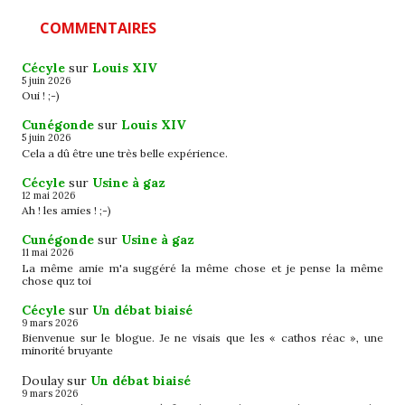
COMMENTAIRES
Cécyle
sur
Louis XIV
5 juin 2026
Oui ! ;-)
Cunégonde
sur
Louis XIV
5 juin 2026
Cela a dû être une très belle expérience.
Cécyle
sur
Usine à gaz
12 mai 2026
Ah ! les amies ! ;-)
Cunégonde
sur
Usine à gaz
11 mai 2026
La même amie m'a suggéré la même chose et je pense la même
chose quz toi
Cécyle
sur
Un débat biaisé
9 mars 2026
Bienvenue sur le blogue. Je ne visais que les « cathos réac », une
minorité bruyante
Doulay
sur
Un débat biaisé
9 mars 2026