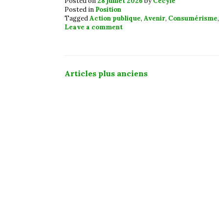
Posted on
28 juillet 2026
by
Cécyle
Posted in
Position
Tagged
Action publique
,
Avenir
,
Consumérisme
Leave a comment
Navigation
Articles plus anciens
des
articles