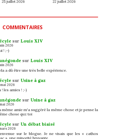
25 juillet 2026
22 juillet 2026
COMMENTAIRES
écyle
sur
Louis XIV
juin 2026
i ! ;-)
unégonde
sur
Louis XIV
juin 2026
la a dû être une très belle expérience.
écyle
sur
Usine à gaz
 mai 2026
 ! les amies ! ;-)
unégonde
sur
Usine à gaz
 mai 2026
a même amie m'a suggéré la même chose et je pense la
ême chose quz toi
écyle
sur
Un débat biaisé
mars 2026
ienvenue sur le blogue. Je ne visais que les « cathos
ac », une minorité bruyante