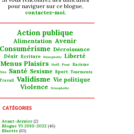
pour naviguer sur ce blogue,
contactez-moi
.
Action publique
Avenir
Alimentation
Consumérisme
Décroissance
Liberté
Désir
Ecriture
Homophobie
Menus Plaisirs
Noël
Racisme
Peur
Santé
Sexisme
Sport
Tourments
étro
Validisme
Vie politique
Travail
Violence
Xénophobie
CATÉGORIES
Avant-dernier
(2)
Blogue V1 2010-2022
(46)
Bluette
(63)