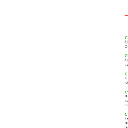
C
5 
Ou
C
5 
Ce
C
12
Ah
C
11
L
m
C
9 
B
ré