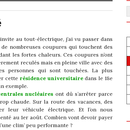
R
é
nvite au tout-électrique, j’ai vu passer dans
n de nombreuses coupures qui touchent des
dant les fortes chaleurs. Ces coupures n’ont
èrement reculés mais en pleine ville avec des
es personnes qui sont touchées. La plus
er cette
résidence universitaire
dans le 18e
un exemple.
centrales nucléaires
ont dû s’arrêter parce
trop chaude. Sur la route des vacances, des
er leur véhicule électrique. Et l’on nous
enté au 1er août. Combien vont devoir payer
d’une clim’ peu performante ?